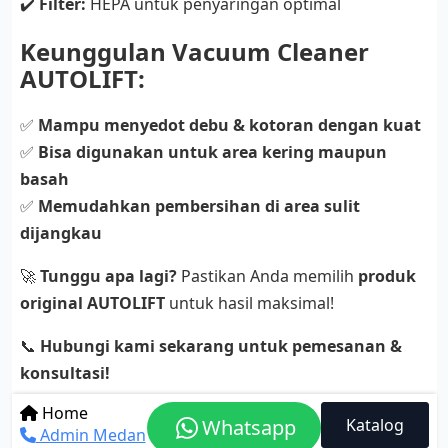
✔️
Filter:
HEPA untuk penyaringan optimal
Keunggulan Vacuum Cleaner
AUTOLIFT:
✅
Mampu menyedot debu & kotoran dengan kuat
✅
Bisa digunakan untuk area kering maupun
basah
✅
Memudahkan pembersihan di area sulit
dijangkau
🚀
Tunggu apa lagi?
Pastikan Anda memilih
produk
original AUTOLIFT
untuk hasil maksimal!
📞
Hubungi kami sekarang untuk pemesanan &
konsultasi!
Video Pemasangan
Home
Whatsapp
Katalog
Admin Medan